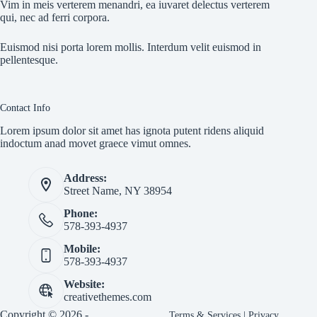
Vim in meis verterem menandri, ea iuvaret delectus verterem
qui, nec ad ferri corpora.
Euismod nisi porta lorem mollis. Interdum velit euismod in
pellentesque.
Contact Info
Lorem ipsum dolor sit amet has ignota putent ridens aliquid
indoctum anad movet graece vimut omnes.
Address:
Street Name, NY 38954
Phone:
578-393-4937
Mobile:
578-393-4937
Website:
creativethemes.com
Copyright © 2026 -
Terms & Services
|
Privacy